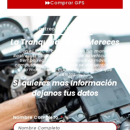
Comprar GPS
Rastreo en Tiempo Real
La Tranquilidad que Mereces
Con el R12L, el control está en tus manos.
Rastrea la ubicación exacta de tu vehículo en
tiempo real desde tu dispositivo móvil o
computadora. Saber dónde se encuentra en
todo momento te brinda la confianza que
necesitas.
Si quieres mas Información
dejanos tus datos
Nombre Completo