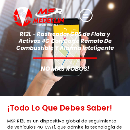
R12L - Rastreador GPS de Flota y
Activos 4G Con Corte Remoto De
Combustible Y Alarma Inteligente
NO MAS ROBOS!
¡Todo Lo Que Debes Saber!
MSR R12L es un dispositivo global de seguimiento
de vehículos 4G CAT1, que admite la tecnología de